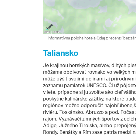
Informatívna poloha hotela (údaj z recenzií bez zár
Taliansko
Je krajinou horských masívov, dlhých pies
môžeme obdivovať rovnako vo veľkých mes
môže pýšiť svojimi dejinami aj prírodnými
zoznamu pamiatok UNESCO. Či už pôjdete
v lete, prípadne si ju zvolíte ako cieľ vá
poskytne kulinárske zážitky, na ktoré bu
regiónov možno odporučiť najobľúbenejši
riviéru, Toskánsko, Abruzzo a pod. Počas 
rajom. Vyznávači zimných športov z celého
Adige, Južného Tirolska, alebo prepojený
Rondy. Benátky a Rím zase patria medzi n