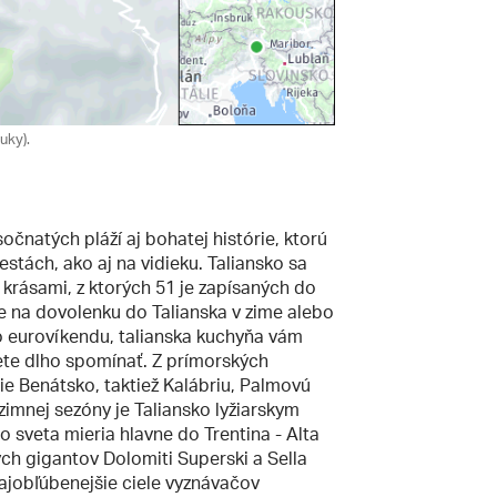
uky).
očnatých pláží aj bohatej histórie, ktorú
tách, ako aj na vidieku. Taliansko sa
 krásami, z ktorých 51 je zapísaných do
 na dovolenku do Talianska v zime alebo
šho eurovíkendu, talianska kuchyňa vám
dete dlho spomínať. Z prímorských
e Benátsko, taktiež Kalábriu, Palmovú
zimnej sezóny je Taliansko lyžiarskym
 sveta mieria hlavne do Trentina - Alta
ch gigantov Dolomiti Superski a Sella
ajobľúbenejšie ciele vyznávačov