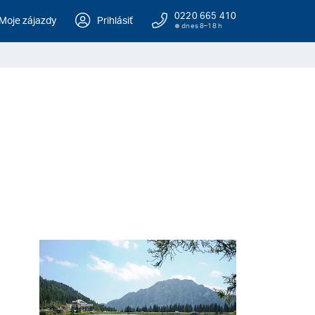
0220 665 410
Moje zájazdy
Prihlásiť
dnes 8–18 h