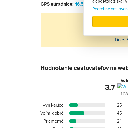
alebo ktoré získali 
GPS súradnice:
46.5571639477, 13.2790
Podrobné nastaven
0220 
Číslo zájazd
Dnes 
Hodnotenie cestovateľov na web
Veľ
3.7
108
Vynikajúce
25
Veľmi dobré
45
Priemerné
21