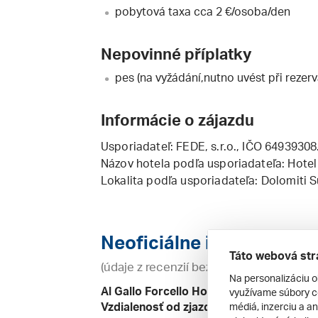
pobytová taxa cca 2 €/osoba/den
Nepovinné příplatky
pes (na vyžádání,nutno uvést při rezerv
Informácie o zájazdu
Usporiadateľ:
FEDE, s.r.o.
, IČO 64939308
Názov hotela podľa usporiadateľa: Hot
Lokalita podľa usporiadateľa: Dolomiti 
Neoficiálne informácie o 
Táto webová str
(údaje z recenzií bez záruky)
Na personalizáciu o
Al Gallo Forcello Hotel ***
využívame súbory co
Vzdialenosť od zjazdovky:
400 m
médiá, inzerciu a an