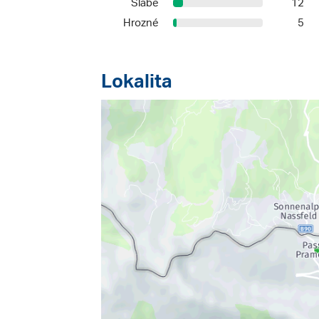
Slabé
12
Hrozné
5
Lokalita