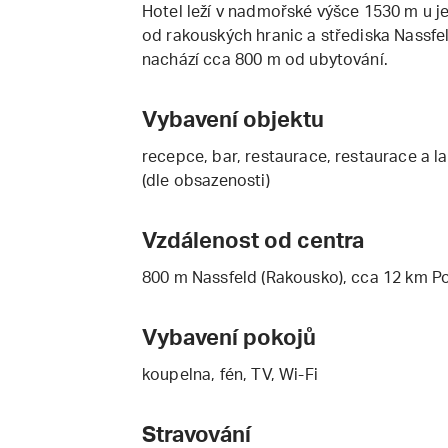
Hotel leží v nadmořské výšce 1530 m u j
od rakouských hranic a střediska Nassfe
nachází cca 800 m od ubytování.
Vybavení objektu
recepce, bar, restaurace, restaurace a la 
(dle obsazenosti)
Vzdálenost od centra
800 m Nassfeld (Rakousko), cca 12 km Pon
Vybavení pokojů
koupelna, fén, TV, Wi-Fi
Stravování