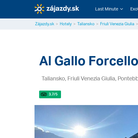
Last Minute
Exo
Zájazdy.sk
Hotely
Taliansko
Friuli Venezia Giulia
Al Gallo Forcell
Taliansko, Friuli Venezia Giulia, Ponteb
3.7
/5