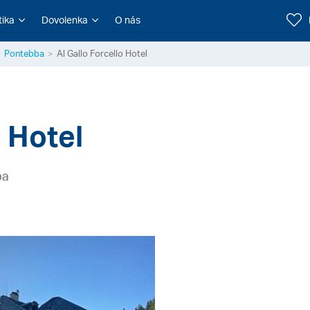
tika
Dovolenka
O nás
Pontebba
Al Gallo Forcello Hotel
o Hotel
ba