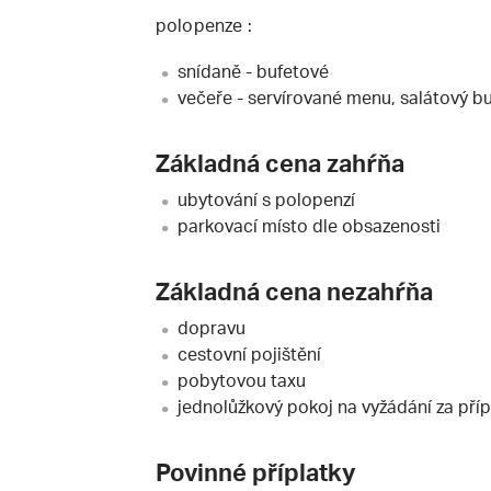
polopenze :
snídaně - bufetové
večeře - servírované menu, salátový bu
Základná cena zahŕňa
ubytování s polopenzí
parkovací místo dle obsazenosti
Základná cena nezahŕňa
dopravu
cestovní pojištění
pobytovou taxu
jednolůžkový pokoj na vyžádání za příp
Povinné příplatky